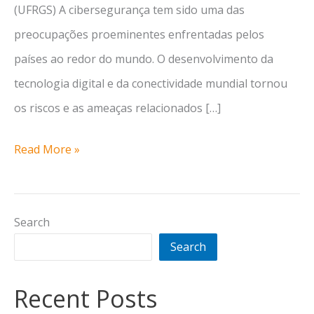
(UFRGS) A cibersegurança tem sido uma das
preocupações proeminentes enfrentadas pelos
países ao redor do mundo. O desenvolvimento da
tecnologia digital e da conectividade mundial tornou
os riscos e as ameaças relacionados […]
Cooperação
Read More »
internacional
em
Search
cibersegurança
Search
na
América
Recent Posts
Latina