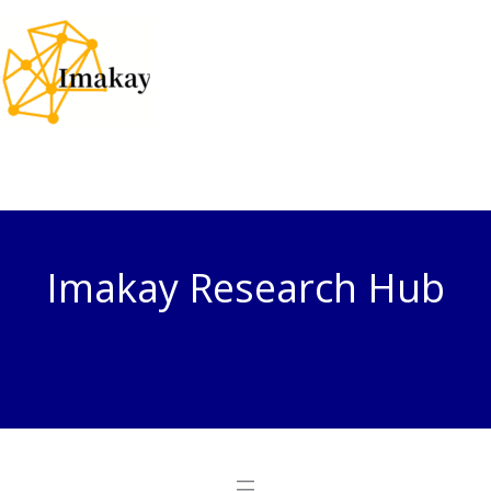
Skip
to
content
Imakay Research Hub