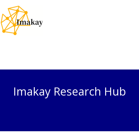
Skip
to
content
Imakay Research Hub