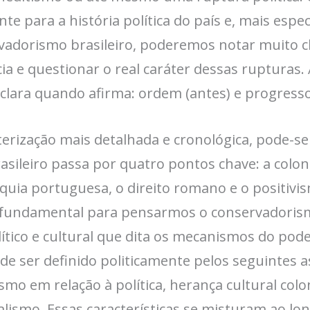
e para a história política do país e, mais espe
rvadorismo brasileiro, poderemos notar muito
a e questionar o real caráter dessas rupturas. A
 clara quando afirma: ordem (antes) e progresso
erização mais detalhada e cronológica, pode-se
sileiro passa por quatro pontos chave: a colon
uia portuguesa, o direito romano e o positivis
 fundamental para pensarmos o conservadorismo
lítico e cultural que dita os mecanismos do pod
pode ser definido politicamente pelos seguintes 
smo em relação à política, herança cultural colon
alismo. Essas características se misturam ao lon