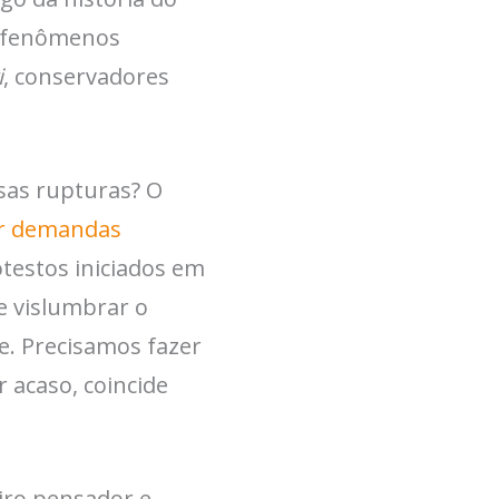
ão fenômenos
i
, conservadores
sas rupturas? O
r demandas
testos iniciados em
e vislumbrar o
. Precisamos fazer
 acaso, coincide
eiro pensador e