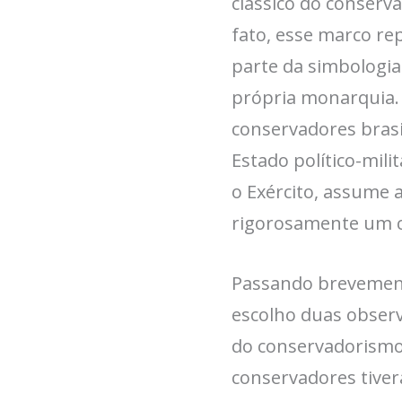
clássico do conserv
fato, esse marco re
parte da simbologia 
própria monarquia.
conservadores brasi
Estado político-milit
o Exército, assume 
rigorosamente um c
Passando brevemente
escolho duas observ
do conservadorismo
conservadores tivera