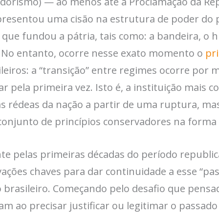
adorismo) — ao menos até a Proclamação da Re
presentou uma cisão na estrutura de poder do p
que fundou a pátria, tais como: a bandeira, o h
 No entanto, ocorre nesse exato momento o
pr
leiros: a “transição” entre regimes ocorre por 
ar pela primeira vez. Isto é, a instituição mais 
as rédeas da nação a partir de uma ruptura, ma
onjunto de princípios conservadores na forma 
 pelas primeiras décadas do período republica
ações chaves para dar continuidade a esse “pass
 brasileiro. Começando pelo desafio que pensa
m ao precisar justificar ou legitimar o passado