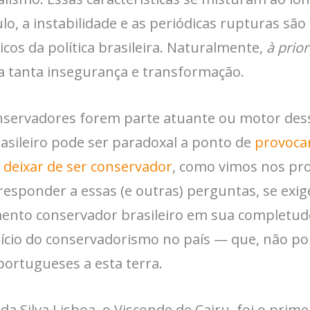
ulo, a instabilidade e as periódicas rupturas s
cos da política brasileira. Naturalmente,
à prior
a tanta insegurança e transformação.
onservadores forem parte atuante ou motor des
sileiro pode ser paradoxal a ponto de
provoca
 deixar de ser conservador
, como vimos nos pro
responder a essas (e outras) perguntas, se exig
to conservador brasileiro em sua completude
ício do conservadorismo no país — que, não por
ortugueses a esta terra.
da Silva Lisboa, o Visconde de Cairu, foi o prim