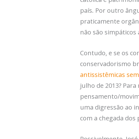
país. Por outro âng
praticamente orgâni
não são simpáticos 
Contudo, e se os c
conservadorismo bra
antissistêmicas sem
julho de 2013? Para 
pensamento/movimen
uma digressão ao in
com a chegada dos p
Possivelmente, José 