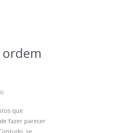
a ordem
S)
stos que
de fazer parecer
Contudo, se