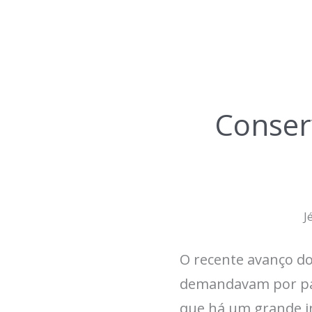
Conser
J
O recente avanço do
demandavam por pau
que há um grande i