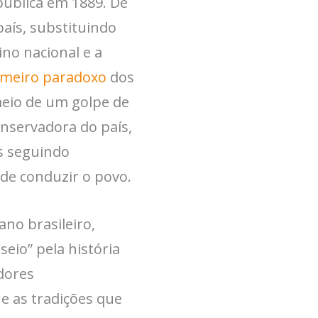
pública em 1889. De
aís, substituindo
ino nacional e a
imeiro paradoxo
dos
meio de um golpe de
conservadora do país,
s seguindo
de conduzir o povo.
no brasileiro,
eio” pela história
dores
 e as tradições que