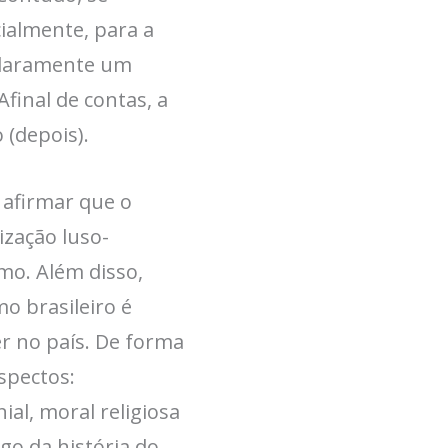
cialmente, para a
 claramente um
final de contas, a
 (depois).
 afirmar que o
ização luso-
mo. Além disso,
 brasileiro é
er no país. De forma
aspectos:
ial, moral religiosa
go da história do